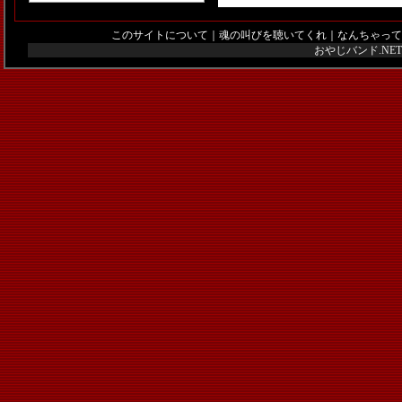
このサイトについて
｜
魂の叫びを聴いてくれ
｜
なんちゃって
おやじバンド.N