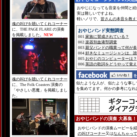
おやじになっても音楽を仲間と続
実は難しいですよね。
軽いノリで、
皆さんの本音を教え
魂の叫びを聴いてくれコーナー
に、THE PAGE FLARE の演奏
おやじバンド実態調査
を掲載しました。
NEW
001.
家族に賛成されている？
002.
楽器別血液型調査
003.
親父バンドの職業って何が多
004.
好きなミュージシャンは、誰
005.
おやじのコンピューターは？
006.
英語の歌詞をどうやって覚え
魂の叫びを聴いてくれコーナー
似たような人が、似たような事し
に、The Folk Coasters 演奏の
を集めてます。何かの参考になれ
「やさしい悪魔」を掲載しまし
た。
おやじバンドの演奏 大募集！
おやじバンドの演奏ムービーを
の叫びコーナー
又は
なんちゃっ