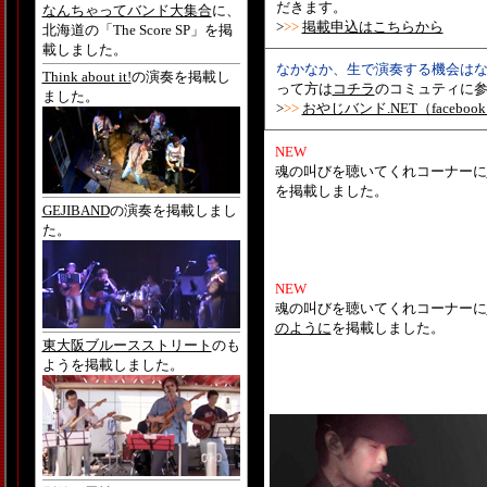
だきます。
なんちゃってバンド大集合
に、
>
>>
掲載申込はこちらから
北海道の「The Score SP」を掲
載しました。
なかなか、生で演奏する機会は
Think about it!
の演奏を掲載し
って方は
コチラ
のコミュティに
ました。
>
>>
おやじバンド.NET（faceboo
NEW
魂の叫びを聴いてくれコーナーに
を掲載しました。
GEJIBAND
の演奏を掲載しまし
た。
NEW
魂の叫びを聴いてくれコーナーに
のように
を掲載しました。
東大阪ブルースストリート
のも
ようを掲載しました。