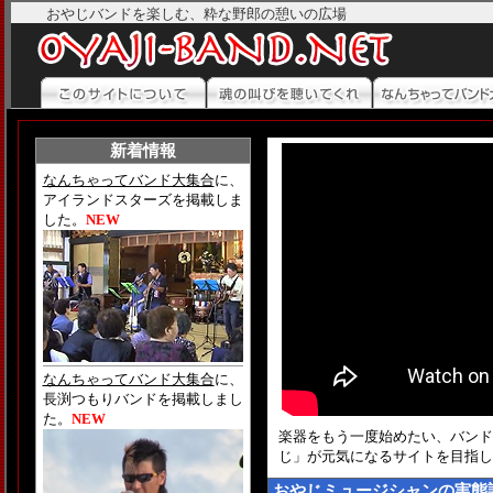
おやじバンドを楽しむ、粋な野郎の憩いの広場
新着情報
なんちゃってバンド大集合
に、
アイランドスターズを掲載しま
した。
NEW
なんちゃってバンド大集合
に、
長渕つもりバンドを掲載しまし
た。
NEW
楽器をもう一度始めたい、バンド
じ」が元気になるサイトを目指し
おやじミュージシャンの実態