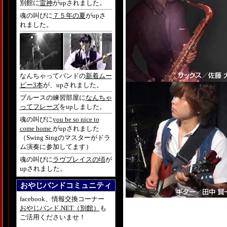
別館に
雷神
がupされました。
魂の叫びに
７５年の夏
がupさ
れました。
なんちゃってバンドの
新着ムー
ビー3本
が、upされました。
ブルースの練習部屋に
なんちゃ
ってフレーズ
をupしました。
魂の叫びに
you be so nice to
come home
がupされました
（Swing Singのマスターがドラ
ム演奏に参加してます）
魂の叫びに
ラヴプレイスの頃
が
upされました。
おやじバンドコミュニティ
facebook、情報交換コーナー
おやじバンド.NET（別館）
も
ご活用くださいませ！