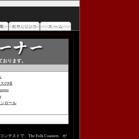
ております。
n.
イスの頃
peter
r
クンロール
トで、The Folk Coasters が