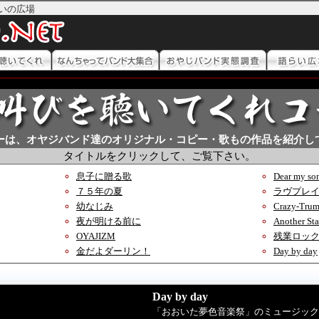
いの広場
ーは、オヤジバンド達のオリジナル・コピー・歌もの作品を紹介し
タイトルをクリックして、ご覧下さい。
息子に贈る歌
Dear my so
７５年の夏
ラヴプレ
幼なじみ
Crazy-Trum
夜が明ける前に
Another Sta
OYAJIZM
残業ロッ
金だよダーリン！
Day by day
Day by day
「おおいた夢色音楽祭」のミュージックコンテス