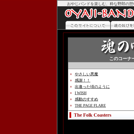
おやじバンドを楽しむ、粋な野郎の憩
このコーナ
やさしい悪魔
感謝！！
出逢った頃のように
I WISH
感動のすすめ
THE PAGE FLARE
The Folk Coasters