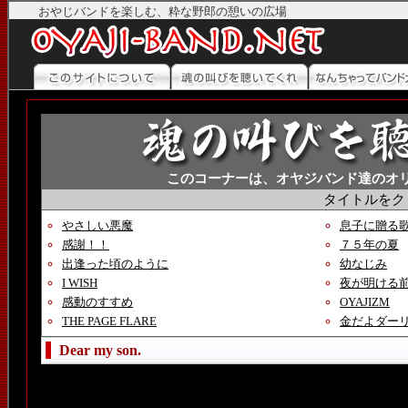
おやじバンドを楽しむ、粋な野郎の憩いの広場
このコーナーは、オヤジバンド達のオ
タイトルをク
やさしい悪魔
息子に贈る
感謝！！
７５年の夏
出逢った頃のように
幼なじみ
I WISH
夜が明ける
感動のすすめ
OYAJIZM
THE PAGE FLARE
金だよダー
Dear my son.